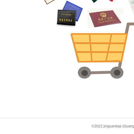
©2022 jinguankeji (Gu